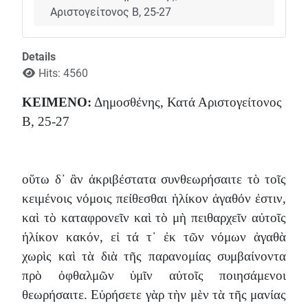
Αριστογείτονος Β, 25-27
Details
Hits: 4560
ΚΕΙΜΕΝΟ:
Δημοσθένης, Κατά Αριστογείτονος
Β, 25-27
οὕτω δ᾽ ἂν ἀκριβέστατα συνθεωρήσαιτε τὸ τοῖς
κειμένοις νόμοις πείθεσθαι ἡλίκον ἀγαθόν ἐστιν,
καὶ τὸ καταφρονεῖν καὶ τὸ μὴ πειθαρχεῖν αὐτοῖς
ἡλίκον κακόν, εἰ τά τ᾽ ἐκ τῶν νόμων ἀγαθὰ
χωρὶς καὶ τὰ διὰ τῆς παρανομίας συμβαίνοντα
πρὸ ὀφθαλμῶν ὑμῖν αὐτοῖς ποιησάμενοι
θεωρήσαιτε. Εὑρήσετε γὰρ τὴν μὲν τὰ τῆς μανίας