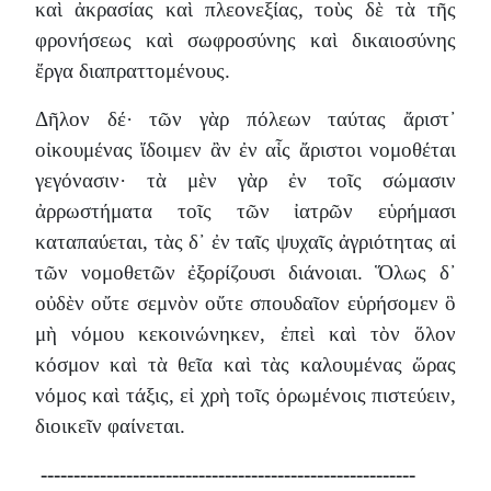
καὶ ἀκρασίας καὶ πλεονεξίας, τοὺς δὲ τὰ τῆς
φρονήσεως καὶ σωφροσύνης καὶ δικαιοσύνης
ἔργα διαπραττομένους.
Δῆλον δέ· τῶν γὰρ πόλεων ταύτας ἄριστ᾽
οἰκουμένας ἴδοιμεν ἂν ἐν αἷς ἄριστοι νομοθέται
γεγόνασιν· τὰ μὲν γὰρ ἐν τοῖς σώμασιν
ἀρρωστήματα τοῖς τῶν ἰατρῶν εὑρήμασι
καταπαύεται, τὰς δ᾽ ἐν ταῖς ψυχαῖς ἀγριότητας αἱ
τῶν νομοθετῶν ἐξορίζουσι διάνοιαι. Ὅλως δ᾽
οὐδὲν οὔτε σεμνὸν οὔτε σπουδαῖον εὑρήσομεν ὃ
μὴ νόμου κεκοινώνηκεν, ἐπεὶ καὶ τὸν ὅλον
κόσμον καὶ τὰ θεῖα καὶ τὰς καλουμένας ὥρας
νόμος καὶ τάξις, εἰ χρὴ τοῖς ὁρωμένοις πιστεύειν,
διοικεῖν φαίνεται.
---------------------------------------------------------