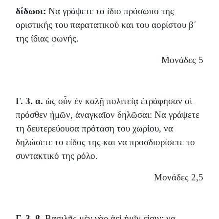
δίδωσι:
Να γράψετε το ίδιο πρόσωπο της
οριστικής του παρατατικού και του αορίστου β΄
της ίδιας φωνής.
Μονάδες 5
Γ. 3. α.
ὡς οὖν ἐν καλῇ πολιτείᾳ ἐτράφησαν οἱ
πρόσθεν ἡμῶν, ἀναγκαῖον δηλῶσαι: Να γράψετε
τη δευτερεύουσα πρόταση του χωρίου, να
δηλώσετε το είδος της και να προσδιορίσετε το
συντακτικό της ρόλο.
Μονάδες 2,5
Γ. 3. β.
Βασιλῆς μὲν γὰρ ἀεὶ ἡμῖν εἰσιν: να