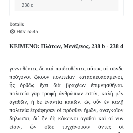
238 d
Details
Hits: 6545
ΚΕΙΜΕΝΟ: Πλάτων, Μενέξενος, 238 b - 238 d
γεννηθέντες δὲ καὶ παιδευθέντες οὕτως οἱ τῶνδε
πρόγονοι ᾤκουν πολιτείαν κατασκευασάμενοι,
ἧς ὀρθῶς ἔχει διὰ βραχέων ἐπιμνησθῆναι.
πολιτεία γὰρ τροφὴ ἀνθρώπων ἐστίν, καλὴ μὲν
ἀγαθῶν, ἡ δὲ ἐναντία κακῶν. ὡς οὖν ἐν καλῇ
πολιτείᾳ ἐτράφησαν οἱ πρόσθεν ἡμῶν, ἀναγκαῖον
δηλῶσαι, δι᾽ ἣν δὴ κἀκεῖνοι ἀγαθοὶ καὶ οἱ νῦν
εἰσιν, ὧν οἵδε τυγχάνουσιν ὄντες οἱ