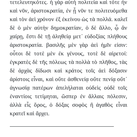
τετελευτηκότες. ἡ γὰρ αὐτὴ πολιτεία καὶ τότε ἦν
καὶ νῦν, ἀριστοκρατία, ἐν ᾗ νῦν τε πολιτευόμεθα
καὶ τὸν ἀεὶ χρόνον ἐξ ἐκείνου ὡς τὰ πολλά. καλεῖ
δὲ ὁ μὲν αὐτὴν δημοκρατίαν, ὁ δὲ ἄλλο, ᾧ ἂν
χαίρῃ, ἔστι δὲ τῇ ἀληθείᾳ μετ᾽ εὐδοξίας πλήθους
ἀριστοκρατία. βασιλῆς μὲν γὰρ ἀεὶ ἡμῖν εἰσιν:
οὗτοι δὲ τοτὲ μὲν ἐκ γένους, τοτὲ δὲ αἱρετοί:
ἐγκρατὲς δὲ τῆς πόλεως τὰ πολλὰ τὸ πλῆθος, τὰς
δὲ ἀρχὰς δίδωσι καὶ κράτος τοῖς ἀεὶ δόξασιν
ἀρίστοις εἶναι, καὶ οὔτε ἀσθενείᾳ οὔτε πενίᾳ οὔτ᾽
ἀγνωσίᾳ πατέρων ἀπελήλαται οὐδεὶς οὐδὲ τοῖς
ἐναντίοις τετίμηται, ὥσπερ ἐν ἄλλαις πόλεσιν,
ἀλλὰ εἷς ὅρος, ὁ δόξας σοφὸς ἢ ἀγαθὸς εἶναι
κρατεῖ καὶ ἄρχει.
-------------------------------------------------------------------------------------