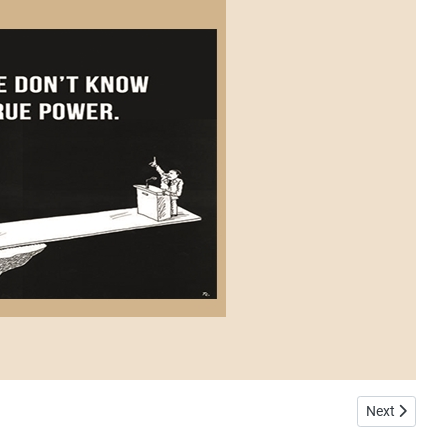
Next article
Next