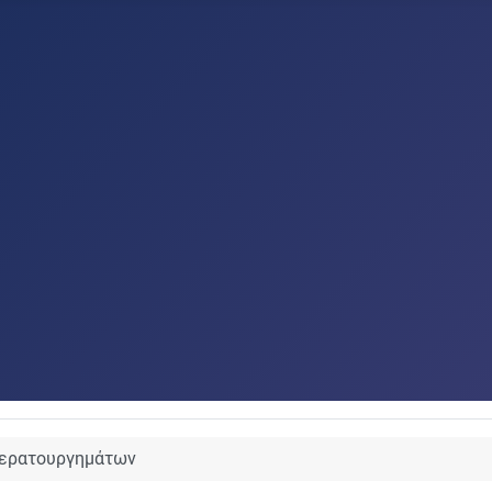
τερατουργημάτων