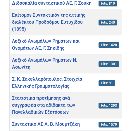
Διδασκαλία συντακτικού ΑΕ, Γ. Ζούκη
Hits: 819
Επίτομον Συντακτικόν της αττικής
διαλέκτου Προδρόμου Ευτυχίδου
Hits: 240
(1895)
Λεξικό Ανωμάλων Ρημάτων και
Hits: 1428
Ονομάτων ΑΕ, Γ. Ζηκίδης
Λεξικό Ανωμάλων Ρημάτων Ν.
Hits: 1301
Ασωνίτη
Σ. Κ. Σακελλαρόπουλος, Στοιχεία
Hits: 91
Ελληνικής Γραμματολογίας
Στατιστικά προτίμησης ανά
συγγραφέα στα αδίδακτα των
Hits: 1293
Πανελλαδικών Εξετάσεων
Συντακτικό ΑΕ Α. Β. Μουμτζάκη
Hits: 1579